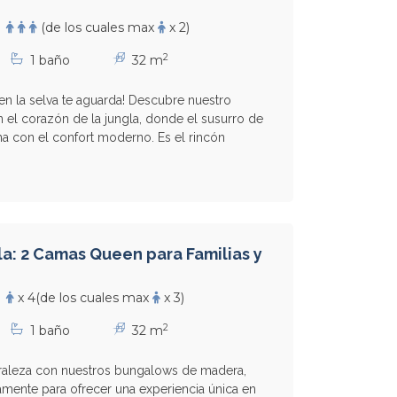
(de los cuales max
x 2)
2
1 baño
32 m
 en la selva te aguarda! Descubre nuestro
 el corazón de la jungla, donde el susurro de
ona con el confort moderno. Es el rincón
a: 2 Camas Queen para Familias y
x 4
(de los cuales max
x 3)
2
1 baño
32 m
raleza con nuestros bungalows de madera,
mente para ofrecer una experiencia única en