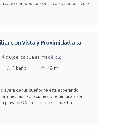
 Equipado con dos cómodas camas queen, es el
liar con Vista y Proximidad a la
x 6
(de los cuales max
x 5)
2
1 baño
48 m
ar playera de tus sueños te está esperando!
alta, nuestras habitaciones ofrecen una vista
ora playa de Cocles, que se encuentra a