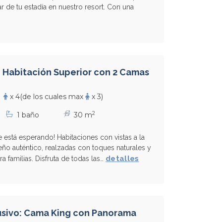
ar de tu estadía en nuestro resort. Con una
: Habitación Superior con 2 Camas
x 4
(de los cuales max
x 3)
2
1 baño
30 m
te está esperando! Habitaciones con vistas a la
eño auténtico, realzadas con toques naturales y
detalles
ra familias. Disfruta de todas las…
sivo: Cama King con Panorama