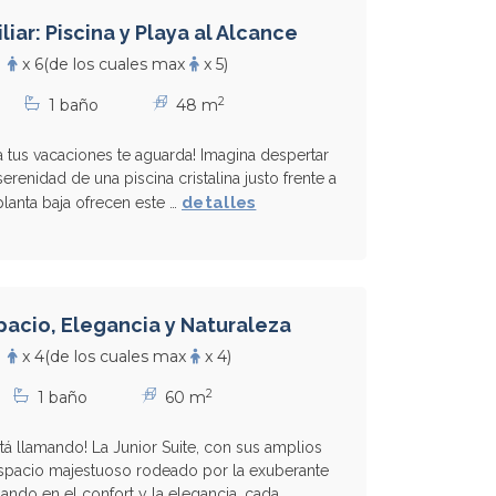
iar: Piscina y Playa al Alcance
x 6
(de los cuales max
x 5)
2
1 baño
48 m
ra tus vacaciones te aguarda! Imagina despertar
serenidad de una piscina cristalina justo frente a
detalles
 planta baja ofrecen este …
spacio, Elegancia y Naturaleza
x 4
(de los cuales max
x 4)
2
1 baño
60 m
stá llamando! La Junior Suite, con sus amplios
espacio majestuoso rodeado por la exuberante
ando en el confort y la elegancia, cada