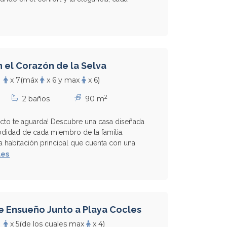
n el Corazón de la Selva
x 7
(máx
x 6 y max
x 6)
2
2 baños
90 m
rfecto te aguarda! Descubre una casa diseñada
idad de cada miembro de la familia.
habitación principal que cuenta con una
les
 Ensueño Junto a Playa Cocles
x 5
(de los cuales max
x 4)