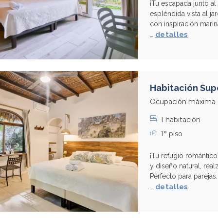
¡Tu escapada junto al
espléndida vista al j
con inspiración mari
detalles
…
Habitación Supe
Ocupación máxima
1 habitación
1° piso
¡Tu refugio romántico 
y diseño natural, re
Perfecto para parejas
detalles
…