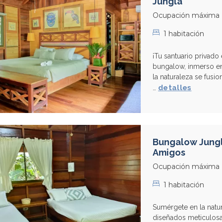
Jungla
Ocupación máxima
1 habitación
¡Tu santuario privado
bungalow, inmerso en
la naturaleza se fusi
detalles
…
Bungalow Jungl
Amigos
Ocupación máxima
1 habitación
Sumérgete en la natu
diseñados meticulosa