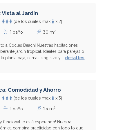
 Vista al Jardín
(de los cuales max
x 2)
2
1 baño
30 m
unto a Cocles Beach! Nuestras habitaciones
berante jardín tropical. Ideales para parejas o
detalles
 la planta baja, camas king size y …
ca: Comodidad y Ahorro
(de los cuales max
x 3)
2
1 baño
24 m
 funcional te está esperando! Nuestra
onómica combina practicidad con todo lo que