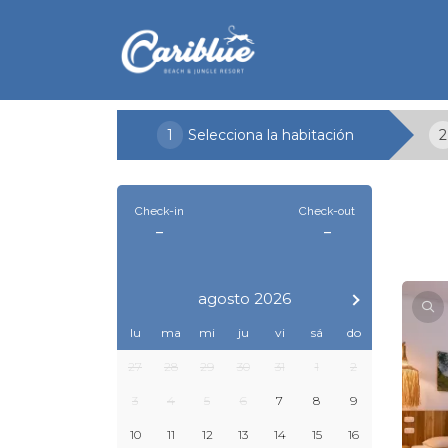
1
Selecciona la habitación
2
Check-in
Check-out
-
-
agosto 2026
lu
ma
mi
ju
vi
sá
do
27
28
29
30
31
1
2
3
4
5
6
7
8
9
10
11
12
13
14
15
16