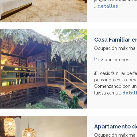
detalles
…
Casa Familiar e
Ocupación máxima
2 dormitorios
¡El oasis familiar pe
pensando en la comod
Comenzando con una 
detal
lujosa cama …
Apartamento de
Ocupación máxima