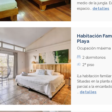
medio de la jungla.
detalles
espacio…
Habitación Fami
Playa
Ocupación máxima
2 dormitorios
2° piso
¡La habitación famili
Situadas en la planta 
parcial a la encantad
detalles
…